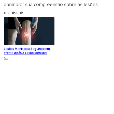
aprimorar sua compreensão sobre as lesões
meniscais.
Lesões Meniscais: Seguindo em
Frente Após a Lesão Meniscal
Duration
6m