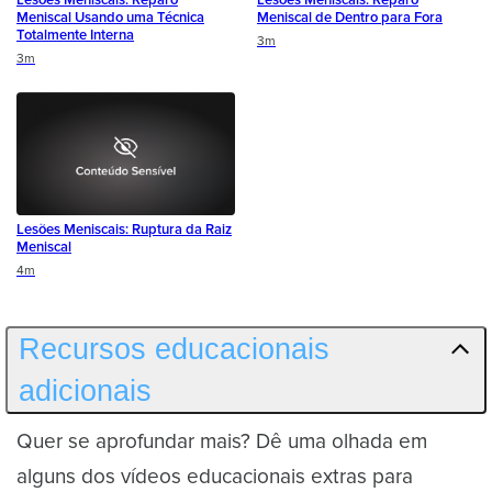
Meniscal Usando uma Técnica
Meniscal de Dentro para Fora
Totalmente Interna
Duration
3m
Duration
3m
Lesões Meniscais: Ruptura da Raiz
Meniscal
Duration
4m
Recursos educacionais
adicionais
Quer se aprofundar mais? Dê uma olhada em
alguns dos vídeos educacionais extras para