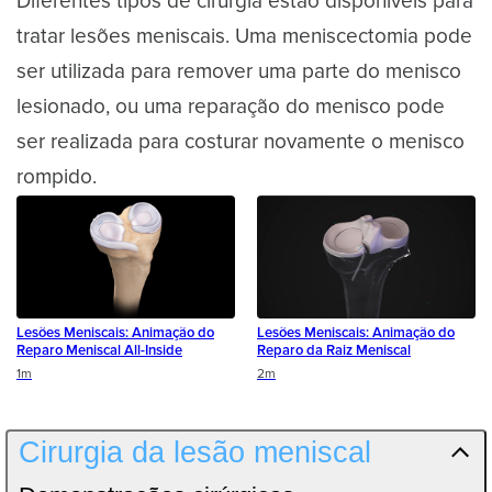
Diferentes tipos de cirurgia estão disponíveis para
tratar lesões meniscais. Uma meniscectomia pode
ser utilizada para remover uma parte do menisco
lesionado, ou uma reparação do menisco pode
ser realizada para costurar novamente o menisco
rompido.
Lesões Meniscais: Animação do
Lesões Meniscais: Animação do
Reparo Meniscal All-Inside
Reparo da Raiz Meniscal
Duration
Duration
1m
2m
Cirurgia da lesão meniscal