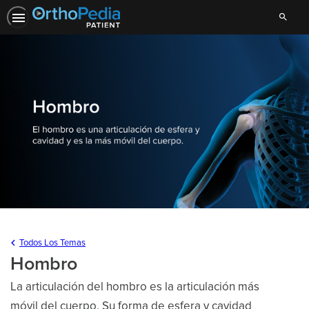
Search
Todos Los Temas
Hombro
Fo
To
La articulación del hombro es la articulación más
móvil del cuerpo. Su forma de esfera y cavidad