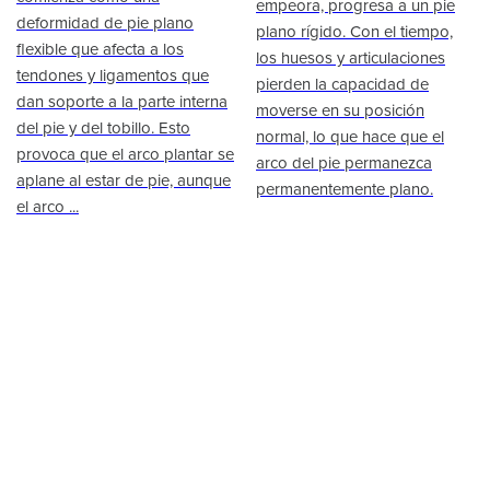
empeora, progresa a un pie
deformidad de pie plano
plano rígido. Con el tiempo,
flexible que afecta a los
los huesos y articulaciones
tendones y ligamentos que
pierden la capacidad de
dan soporte a la parte interna
moverse en su posición
del pie y del tobillo. Esto
normal, lo que hace que el
provoca que el arco plantar se
arco del pie permanezca
aplane al estar de pie, aunque
permanentemente plano.
el arco ...