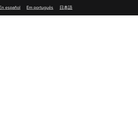
En español
Em português
日本語